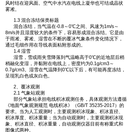
风时结在迎风面。空气中水汽在电线上凝华也可结成晶状
雾凇。
1.3 混合冻结保类标题
混合冻结，当气温在-0.8～0℃之间、风速为1m/s～
8m/s并且湿度较大的条件下，容易形成混合冻结。它是由
于雨凇、雾凇、湿雪在不断的覆冰气象条件变化情况下，
通过毛细作用在导线表面粘附形成的。
1.4 湿雪
湿雪，雪或雨夹雪降落到气温略高于0℃的近地层后稍
稍融化变湿，并黏附在电线上，密度约为0.1g/cm3～
0.7g/cm3。湿雪在气温降到0℃以下后，有可能再度冻结，
呈现乳白色或灰白色。
2、覆冰观测
2.1 气象站观测
部分气象站承担电线积冰观测任务，具体观测方法遵循
《地面气象观测规范 电线积冰》（GB/T 35235-2017）的
要求。当为人工观测时，主要观测积冰现象、积冰直径、
积冰厚度、积冰重量；当为自动观测时，主要观测积冰现
象、积冰直径、积冰重量，自动观测仪器目前有称重式和
图像式两种。