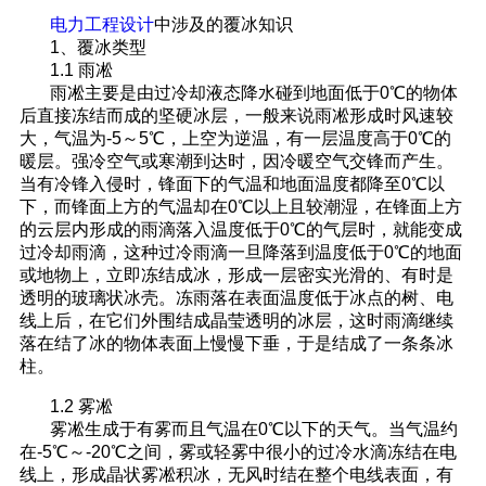
电力工程设计
中涉及的覆冰知识
1、覆冰类型
1.1 雨凇
雨凇主要是由过冷却液态降水碰到地面低于0℃的物体
后直接冻结而成的坚硬冰层，一般来说雨凇形成时风速较
大，气温为-5～5℃，上空为逆温，有一层温度高于0℃的
暖层。强冷空气或寒潮到达时，因冷暖空气交锋而产生。
当有冷锋入侵时，锋面下的气温和地面温度都降至0℃以
下，而锋面上方的气温却在0℃以上且较潮湿，在锋面上方
的云层内形成的雨滴落入温度低于0℃的气层时，就能变成
过冷却雨滴，这种过冷雨滴一旦降落到温度低于0℃的地面
或地物上，立即冻结成冰，形成一层密实光滑的、有时是
透明的玻璃状冰壳。冻雨落在表面温度低于冰点的树、电
线上后，在它们外围结成晶莹透明的冰层，这时雨滴继续
落在结了冰的物体表面上慢慢下垂，于是结成了一条条冰
柱。
1.2 雾凇
雾凇生成于有雾而且气温在0℃以下的天气。当气温约
在-5℃～-20℃之间，雾或轻雾中很小的过冷水滴冻结在电
线上，形成晶状雾凇积冰，无风时结在整个电线表面，有