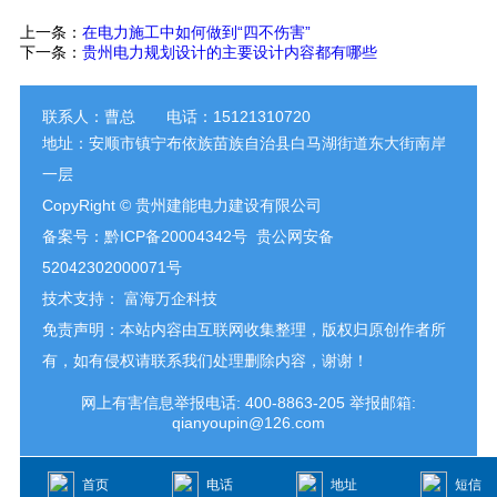
上一条：
在电力施工中如何做到“四不伤害”
下一条：
贵州电力规划设计的主要设计内容都有哪些
联系人：曹总 电话：15121310720
地址：安顺市镇宁布依族苗族自治县白马湖街道东大街南岸
一层
Co
pyRight © 贵州建能电力建设有限公司
备案号：
黔ICP备20004342号
贵公网安备
52042302000071号
技术支持：
富海万企科技
免责声明：本站内容由互联网收集整理，版权归原创作者所
有，如有侵权请联系我们处理删除内容，谢谢！
网上有害信息举报电话: 400-8863-205 举报邮箱:
qianyoupin@126.com
首页
电话
地址
短信