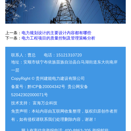
上一条：
电力规划设计的主要设计内容都有哪些
下一条：
电力工程项目的质量控制及管理策略分析
联系人：曹总 电话：15121310720
地址：安顺市镇宁布依族苗族自治县白马湖街道东大街南岸
一层
Co
pyRight © 贵州建能电力建设有限公司
备案号：
黔ICP备20004342号
贵公网安备
52042302000071号
技术支持：
富海万企科技
免责声明：本站内容由互联网收集整理，版权归原创作者所
有，如有侵权请联系我们处理删除内容，谢谢！
网上有害信息举报电话: 400-8863-205 举报邮箱: