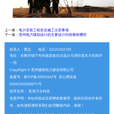
上一条：
电力安装工程安全施工注意事项
下一条：
贵州电力规划设计的主要设计内容都有哪些
联系人：曹总 电话：15121310720
地址：安顺市镇宁布依族苗族自治县白马湖街道东大街南岸
一层
Co
pyRight © 贵州建能电力建设有限公司
备案号：
黔ICP备20004342号
贵公网安备
52042302000071号
技术支持：
富海万企科技
免责声明：本站内容由互联网收集整理，版权归原创作者所
有，如有侵权请联系我们处理删除内容，谢谢！