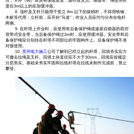
性，卡环（钩）应具有保险装置，操作应灵活。保险带、绳使用长
度在3m以上的应加缓冲器。
8. 顶杆及叉杆只能用于竖立 8m 以下的拔梢杆，不得用铁锹、
木桩等代用；立杆前，应开好“马道”；作业人员应均匀分布在电杆
两侧。
9. 在杆塔上作业时，应使用有后备保护绳或速差自锁器的双控
背带式安全带，当后备保护绳过3m时，应使用缓冲器。安全带和后
备保护绳应分别挂在杆塔不同部位的牢固构件上。后备保护绳不准
对接使用。
10.
贵州电力施工
公司
了解到
已经立起的杆塔，回填夯实后方
可撤去拉绳及叉杆。回填土块直径应不大于30mm，回填应按规定
分层夯实。基础未夯实牢固和拉线杆塔在拉线未制作完成前，禁止
攀登。