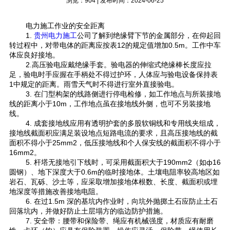
浏览：904 | 发布时间：2024-06-25
电力施工作业的安全距离
1.
贵州电力施工
公司
了解到
绝缘臂下节的金属部分，在仰起回
转过程中，对带电体的距离应按表12的规定值增加0.5m。工作中车
体应良好接地。
2.高压验电应戴绝缘手套。验电器的伸缩式绝缘棒长度应拉
足，验电时手应握在手柄处不得过护环，人体应与验电设备保持表
1中规定的距离。雨雪天气时不得进行室外直接验电。
3. 在门型构架的线路侧进行停电检修，如工作地点与所装接地
线的距离小于10m，工作地点虽在接地线外侧，也可不另装接地
线。
4. 成套接地线应用有透明护套的多股软铜线和专用线夹组成，
接地线截面积应满足装设地点短路电流的要求，且高压接地线的截
面积不得小于25mm2，低压接地线和个人保安线的截面积不得小于
16mm2。
5. 杆塔无接地引下线时，可采用截面积大于190mm2（如ф16
圆钢）、地下深度大于0.6m的临时接地体。土壤电阻率较高地区如
岩石、瓦砾、沙土等，应采取增加接地体根数、长度、截面积或埋
地深度等措施改善接地电阻。
6. 在过1.5m 深的基坑内作业时，向坑外抛掷土石应防止土石
回落坑内，并做好防止土层塌方的临边防护措施。
7. 安全带：腰带和保险带、绳应有机械强度，材质应有耐磨