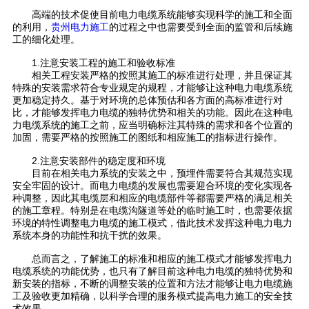
高端的技术促使目前电力电缆系统能够实现科学的施工和全面
的利用，
贵州电力施工
的过程之中也需要受到全面的监管和后续施
工的细化处理。
1.注意安装工程的施工和验收标准
相关工程安装严格的按照其施工的标准进行处理，并且保证其
特殊的安装需求符合专业规定的规程，才能够让这种电力电缆系统
更加稳定持久。基于对环境的总体预估和各方面的高标准进行对
比，才能够发挥电力电缆的独特优势和相关的功能。因此在这种电
力电缆系统的施工之前，应当明确标注其特殊的需求和各个位置的
加固，需要严格的按照施工的图纸和相应施工的指标进行操作。
2.注意安装部件的稳定度和环境
目前在相关电力系统的安装之中，预埋件需要符合其规范实现
安全牢固的设计。而电力电缆的发展也需要迎合环境的变化实现各
种调整，因此其电缆层和相应的电缆部件等都需要严格的满足相关
的施工章程。特别是在电缆沟隧道等处的临时施工时，也需要依据
环境的特性调整电力电缆的施工模式，借此技术发挥这种电力电力
系统本身的功能性和抗干扰的效果。
总而言之，了解施工的标准和相应的施
工模式才能够发挥电力
电缆系统的功能优势，也只有了解目前这种电力电缆的独特优势和
新安装的指标，不断的调整安装的位置和方法才能够让电力电缆施
工及验收更加精确，以科学合理的服务模式提高电力施工的安全技
术效果。